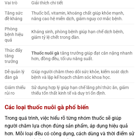
Vai trò
Giải thích chi tiết
Tăng sức
Thuốc bổ, vitamin, khoáng chất giúp khỏe mạnh,
đề kháng
nâng cao hệ miễn dịch, giảm nguy cơ mắc bệnh.
Phòng
Kháng sinh, phòng bệnh giúp hạn chế dịch bệnh,
bệnh hiệu
giảm tỷ lệ chết trong đàn.
quả
Thúc đẩy
Thuốc nuôi gà
tăng trưởng giúp đạt cân nặng nhanh
tăng
hơn, đồng đều, tối ưu năng suất.
trưởng
Dễ quản lý
Giúp người chăm theo dõi sức khỏe, kiểm soát dịch
đàn gà
bệnh và lập kế hoạch chăm sóc khoa học.
Giảm thiểu
Sử dụng hợp lý giúp hạn chế lãng phí thức ăn, giảm
rủi ro
thiểu tổn thất kinh tế và duy trì ổn định.
Các loại thuốc nuôi gà phổ biến
Trong quá trình, việc hiểu rõ từng nhóm thuốc sẽ giúp
người chăm lựa chọn đúng sản phẩm, áp dụng hiệu quả
hơn. Mỗi loại đều có công dụng, cách dùng và thời điểm sử