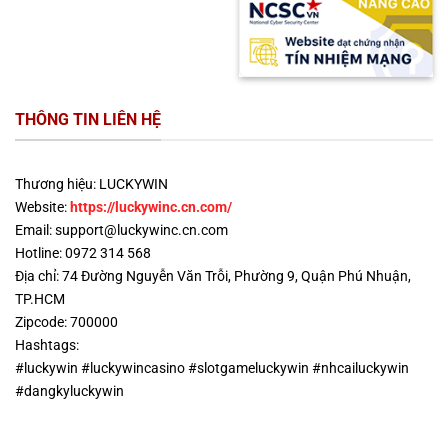
THÔNG TIN LIÊN HỆ
Thương hiệu: LUCKYWIN
Website:
https://luckywinc.cn.com/
Email:
support@luckywinc.cn.com
Hotline: 0972 314 568
Địa chỉ: 74 Đường Nguyễn Văn Trỗi, Phường 9, Quận Phú Nhuận,
TP.HCM
Zipcode: 700000
Hashtags:
#luckywin #luckywincasino #slotgameluckywin #nhcailuckywin
#dangkyluckywin