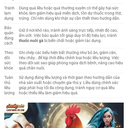
Tránh
Dùng quá liều hoặc quá thường xuyên có thể gây hại sức
lạm
khỏe, làm giảm hiệu quả miễn dịch, tồn dư thuốc trong thịt,
dụng
trứng. Chỉ nên dùng khi thật sự cần thiết theo hướng dẫn.
Bảo
Giữ ở nơi khô ráo, tránh ánh sáng trực tiếp, nhiệt độ cao,
quản
ẩm ướt. Việc bảo quản tốt giúp duy trì độ hiệu lực, tránh
đúng
thuốc nuôi gà
bị biến chất hoặc giảm tác dụng.
cách
Theo
Ghi chép các biểu hiện bất thường như bỏ ăn, giảm cân,
dõi
tiêu chảy… để kịp thời điều chỉnh loại hoặc liều lượng. Việc
sức
theo dõi sát sao giúp phòng ngừa dịch bệnh, nâng cao hiệu
khỏe
quả chăn nuôi.
Tuân
Sử dụng đúng liều lượng và thời gian theo hướng dẫn của
thủ
nhà sản xuất hoặc chuyên gia thú y. Liều dùng chính xác
liều
giúp phát huy tối đa công dụng, tránh nguy cơ quá liều
lượng
hoặc thiếu liều làm giảm hiệu quả.