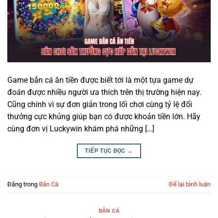
Game bắn cá ăn tiền được biết tới là một tựa game dự
đoán được nhiều người ưa thích trên thị trường hiện nay.
Cũng chính vì sự đơn giản trong lối chơi cùng tỷ lệ đổi
thưởng cực khủng giúp bạn có được khoản tiền lớn. Hãy
cùng đơn vị Luckywin khám phá những […]
TIẾP TỤC ĐỌC
→
Đăng trong
Bắn Cá
Để lại bình luận
BẮN CÁ