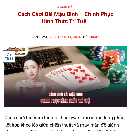
GAME BÀI
Cách Chơi Bài Mậu Binh – Chinh Phục
Hình Thức Trí Tuệ
ĐĂNG VÀO
27 THÁNG 11, 2025
BỞI
ADMIN
27
Th11
Cách chơi bài mậu binh tại Luckywin nơi người dùng phải
kết hợp khéo léo giữa chiến thuật và may mắn để giành