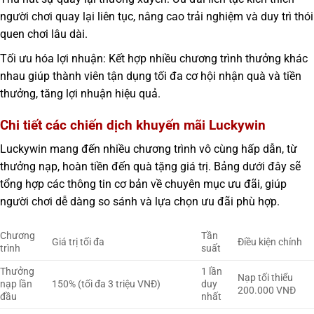
người chơi quay lại liên tục, nâng cao trải nghiệm và duy trì thói
quen chơi lâu dài.
Tối ưu hóa lợi nhuận: Kết hợp nhiều chương trình thưởng khác
nhau giúp thành viên tận dụng tối đa cơ hội nhận quà và tiền
thưởng, tăng lợi nhuận hiệu quả.
Chi tiết các chiến dịch khuyến mãi Luckywin
Luckywin mang đến nhiều chương trình vô cùng hấp dẫn, từ
thưởng nạp, hoàn tiền đến quà tặng giá trị. Bảng dưới đây sẽ
tổng hợp các thông tin cơ bản về chuyên mục ưu đãi, giúp
người chơi dễ dàng so sánh và lựa chọn ưu đãi phù hợp.
Chương
Tần
Giá trị tối đa
Điều kiện chính
trình
suất
Thưởng
1 lần
Nạp tối thiểu
nạp lần
150% (tối đa 3 triệu VNĐ)
duy
200.000 VNĐ
đầu
nhất