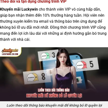
Theo dõi và tận dụng chương trình VIP
Khuyến mãi Luckywin
cho thành viên VIP vô cùng hấp dẫn,
giúp bạn nhận thêm đến 10% thưởng hàng tuần. Hội viên nên
thường xuyên kiểm tra email và thông báo trên ứng dụng để
không bỏ lỡ ưu đãi mới nhất. Đồng thời chương trình VIP cũng
mang đến lợi ích lâu dài với những ai định hướng gắn bó trung
thành với nhà cái.
Luôn theo dõi thông báo khuyến mãi để không bỏ lỡ quyền lợi