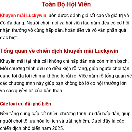
Toàn Bộ Hội Viên
Khuyến mãi Luckywin
luôn được đánh giá rất cao về giá trị và
độ đa dạng. Người chơi mới và hội viên lâu năm đều có cơ hội
nhận thưởng vô cùng hấp dẫn, hoàn tiền và vô vàn phần quà
đặc biệt.
Tổng quan về chiến dịch khuyến mãi Luckywin
Khuyến mãi tại nhà cái không chỉ hấp dẫn mà còn minh bạch.
Mỗi chương trình đều có điều kiện rõ ràng, giúp người chơi tận
dụng tối đa lợi ích mà không lo rủi ro. Việc nắm rõ tổng quan về
các chương trình này giúp bạn không bỏ lỡ cơ hội thưởng lớn
và các quyền lợi của bản thân.
Các loại ưu đãi phổ biến
Nền tảng cung cấp rất nhiều chương trình ưu đãi hấp dẫn, giúp
người chơi tối ưu hóa lợi ích và trải nghiệm. Dưới đây là các
chiến dịch phổ biến năm 2025.