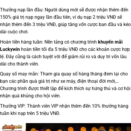
Thưởng nạp lần đầu: Người dùng mới sẽ được nhận thêm đến
150% giá trị nạp ngay lần đầu tiên, ví dụ nạp 2 triệu VNĐ sẽ
nhận thêm đến 3 triệu VNĐ, giúp tăng vốn cược ban đầu và kéo
dài cuộc chơi.
Hoàn tiền hàng tuần: Nền tảng có chương trình
khuyến mãi
Luckywin
hoàn tiền tối đa 5 triệu VNĐ cho các khoản cược hợp
lệ. Đây cũng là cách tuyệt vời để giảm rủi ro và duy trì vốn lâu
dài cho thành viên.
Quay số may mắn: Tham gia quay số hàng tháng đem lại cho
bạn các phần quà giá trị như xe máy, điện thoại đời mới,…
Chương trình được thiết lập để kích thích sự hứng thú và cơ hội
nhận quà khủng cho hội viên.
Thưởng VIP: Thành viên VIP nhận thêm đến 10% thưởng hàng
tuần khi nạp trên 5 triệu VNĐ.