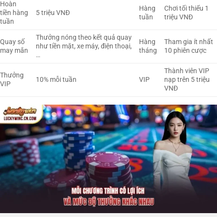
Hoàn
Hàng
Chơi tối thiểu 1
tiền hàng
5 triệu VNĐ
tuần
triệu VNĐ
tuần
Thưởng nóng theo kết quả quay
Quay số
Hàng
Tham gia ít nhất
như tiền mặt, xe máy, điện thoại,
may mắn
tháng
10 phiên cược
…
Thành viên VIP
Thưởng
10% mỗi tuần
VIP
nạp trên 5 triệu
VIP
VNĐ