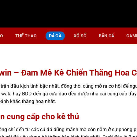
NO
THỂ THAO
ĐÁ GÀ
XỔ SỐ
BẮN CÁ
GAME
win – Đam Mê Kê Chiến Thăng Hoa 
c trận đấu kịch tính bậc nhất, đồng thời cũng mở ra cơ hội để 
wala hay BDD đến gà cựa dao đều được nhà cái cung cấp đầy đủ
oảnh khắc thăng hoa nhất.
n cung cấp cho kê thủ
ông chỉ đến từ các cú đá dũng mãnh mà còn nằm ở sự phong ph