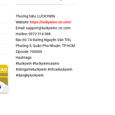
Thương hiệu: LUCKYWIN
Website:
https://luckywinc.cn.com/
Email:
support@luckywinc.cn.com
Hotline: 0972 314 568
Địa chỉ: 74 Đường Nguyễn Văn Trỗi,
Phường 9, Quận Phú Nhuận, TP.HCM
Zipcode: 700000
Hashtags:
#luckywin #luckywincasino
#slotgameluckywin #nhcailuckywin
#dangkyluckywin
họi. Từ những trận đấu gay cấn nhất đến
Đừng bỏ lỡ cơ hội trải nghiệm top 10 hình