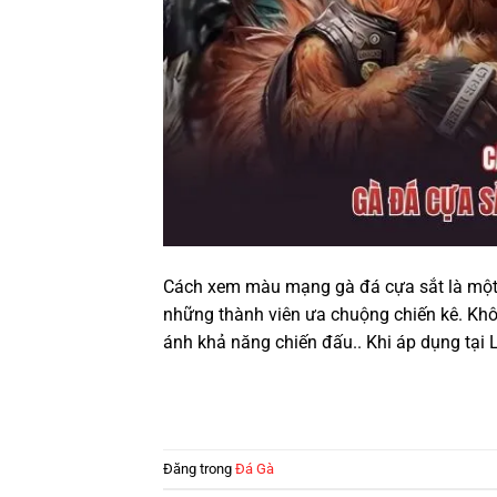
Giữa vô vàn sự lựa chọn giải trí cá cược hi
hấp dẫn của nền tảng đến từ công nghệ phá
Chế độ live chân thật hệt như tại
Tham gia vào sảnh cược
đá gà Luckywin
,
thụ. Nhờ vào công nghệ phát hiện đại thì 
Cách xem màu mạng gà đá cựa sắt là một n
những thành viên ưa chuộng chiến kê. Kh
ánh khả năng chiến đấu.. Khi áp dụng tại 
Đăng trong
Đá Gà