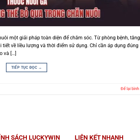
ên chuyên nghiệp
thể thiếu khi xem
đá gà Luckywin
. Họ sẽ giúp bạn phân tích di
 xúc trận đấu đến người xem. Bạn sẽ cảm thấy hứng thú hơn với
uôi một giải pháp toàn diện để chăm sóc. Từ phòng bệnh, tăng
 tiết về liều lượng và thời điểm sử dụng. Chỉ cần áp dụng đúng
hanh sống động
o và […]
rò then chốt để xây dựng không khí náo nhiệt của trường đấu. 
TIẾP TỤC ĐỌC
→
ng, … Tất cả đều góp phần tạo nên sự náo nhiệt và kịch tính ch
 đấu trường.
Để lại bình
ÍNH SÁCH LUCKYWIN
LIÊN KẾT NHANH