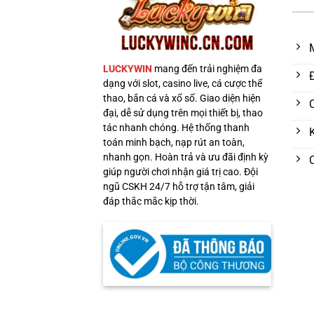
LUCKYWIN
mang đến trải nghiệm đa
dạng với slot, casino live, cá cược thể
thao, bắn cá và xổ số. Giao diện hiện
đại, dễ sử dụng trên mọi thiết bị, thao
tác nhanh chóng. Hệ thống thanh
toán minh bạch, nạp rút an toàn,
nhanh gọn. Hoàn trả và ưu đãi định kỳ
giúp người chơi nhận giá trị cao. Đội
ngũ CSKH 24/7 hỗ trợ tận tâm, giải
đáp thắc mắc kịp thời.
Kết luận
Đá gà Luckywin
đã thành công mang đến tr
cảm giác hồi hộp trong khi đặt cược, tất c
thức kèo được nhà cái cung cấp nhé.