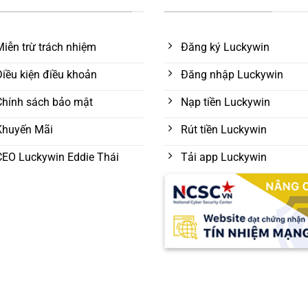
Miễn trừ trách nhiệm
Đăng ký Luckywin
Điều kiện điều khoản
Đăng nhập Luckywin
Chính sách bảo mật
Nạp tiền Luckywin
Khuyến Mãi
Rút tiền Luckywin
CEO Luckywin Eddie Thái
Tải app Luckywin
Dàn âm thanh sống động
ải nghiệm kịch tính cho hàng triệu fan hâm mộ loại hình gà c
ả đều góp phần tạo nên bức tranh hoàn hảo về cược trực tuyến. 