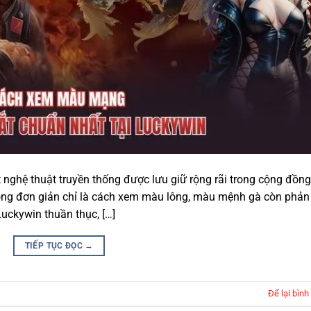
ện nay,
đá gà Luckywin
vẫn giữ vững vị thế dẫn đầu và thu hút 
t sóng trực tiếp hiện đại, góc quay đa chiều cùng nhiều ưu đi
 trường gà
 điều đầu tiên mà bạn cảm nhận được chính là cảm giác chân t
mỗi trận đấu đều được truyền tải với chất lượng hình ảnh sắc n
ghệ thuật truyền thống được lưu giữ rộng rãi trong cộng đồng
ông đơn giản chỉ là cách xem màu lông, màu mệnh gà còn phản
Luckywin thuần thục, […]
TIẾP TỤC ĐỌC
→
Để lại bình