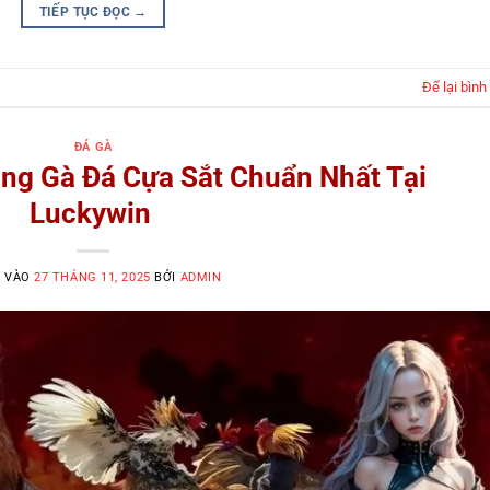
TIẾP TỤC ĐỌC
→
ng vũ khí thay bằng cựa dao,
Tính sát thương được đánh giá là cao 
cược nhanh
c tiếp từ trường gà Thomo –
Để lại bình
Quy mô giải đấu lớn, đảm bảo tính ch
cựa kim loại nào khác cho chiến
Kết quả phụ thuộc chủ yếu vào sức b
ĐÁ GÀ
g Gà Đá Cựa Sắt Chuẩn Nhất Tại
ng trong gà chọi
Luckywin
 thì hãy thử các kèo nâng cao sau đây:
 VÀO
27 THÁNG 11, 2025
BỞI
ADMIN
ụ thể
 xem trận đấu sẽ có nhiều hơn (over) hay ít hơn (under) một số vòng đấu
 vào chiến kê thắng cuộc thông qua việc hạ gục đối thủ ngay lập tức
ự như cửa trên nhưng một trong hai chiến kê bị tuyên bố thua cuộc do qu
c đá gà Luckywin trực tuyến