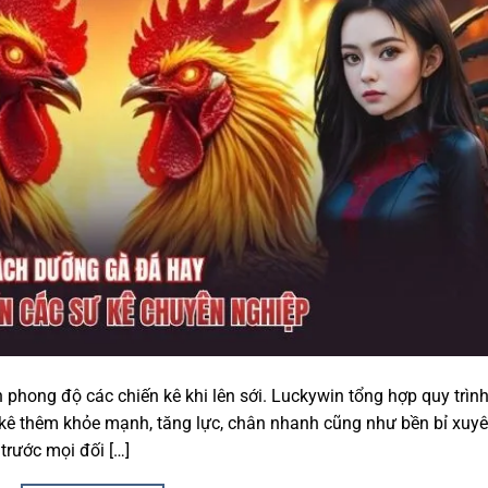
3 kèo cược được nhà cái cung cấp
rận đấu
oại hình duy nhất, và mỗi thể loại lại mang đến một kịch bản t
ên hình thức thi đấu dưới đây sẽ đáp ứng được nhu cầu, phong 
 phong độ các chiến kê khi lên sới. Luckywin tổng hợp quy trìn
Lưu ý
kê thêm khỏe mạnh, tăng lực, chân nhanh cũng như bền bỉ xuy
trước mọi đối […]
ận đấu mà chiến kê được trang bị
Đây là loại hình phổ biến nhất hiện na
ân
ngắn đáng kể, kết quả định đoạt chỉ s