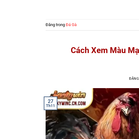
Tương tự như loại hình trên như
Gà cựa dao
chất liệu sắc bén hơn
Cược gà
Các trận đấu được phát sóng trự
Đăng trong
Đá Gà
Thomo
Campuchia
Gà chọi
Không sử dụng thêm bất kỳ loại 
truyền thống
kê
Cách Xem Màu Mạn
3 cửa cược mở rộng được ưa chuộ
Nếu bạn đang tìm kiếm trải nghiệm mới mẻ
ĐĂNG
Hình thức cược
Mô tả c
Tổng số vòng đấu
Đặt cược
27
Th11
Dự đoán chiến kê bị knockout
Đặt cược
Phán đoán gà bỏ chạy hoặc đầu hàng
Tương t
Sức hấp dẫn của sảnh cượ