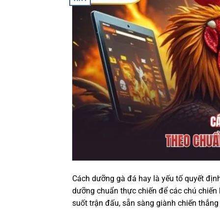
Cược đa dạng theo đặc tính của t
Đá gà
Luckywin
không chỉ giới hạn ở một l
chiến thuật và kết quả. Nhóm 4 kèo dựa tr
Cách dưỡng gà đá hay là yếu tố quyết định
Hình thức
Đặc điểm của kèo
cược
dưỡng chuẩn thực chiến để các chú chiến 
suốt trận đấu, sẵn sàng giành chiến thắng 
Đặt cược vào kết quả của các tr
Gà cựa sắt
thêm cựa sắt được mài sắc ở ch