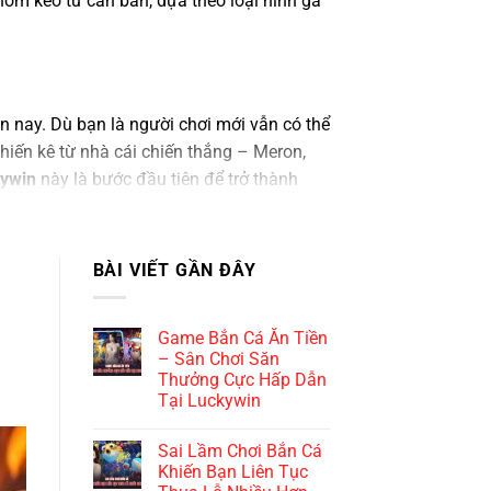
hóm kèo từ căn bản, dựa theo loại hình gà
ện nay. Dù bạn là người chơi mới vẫn có thể
hiến kê từ nhà cái chiến thắng – Meron,
ywin
này là bước đầu tiên để trở thành
BÀI VIẾT GẦN ĐÂY
Game Bắn Cá Ăn Tiền
– Sân Chơi Săn
Thưởng Cực Hấp Dẫn
Tại Luckywin
Sai Lầm Chơi Bắn Cá
Khiến Bạn Liên Tục