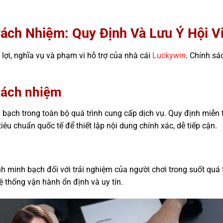
rách Nhiệm: Quy Định Và Lưu Ý Hội Vi
lợi, nghĩa vụ và phạm vi hỗ trợ của nhà cái
Luckywin
. Chính sá
trách nhiệm
bạch trong toàn bộ quá trình cung cấp dịch vụ. Quy định miễn 
êu chuẩn quốc tế để thiết lập nội dung chính xác, dễ tiếp cận.
nh minh bạch đối với trải nghiệm của người chơi trong suốt qu
ệ thống vận hành ổn định và uy tín.