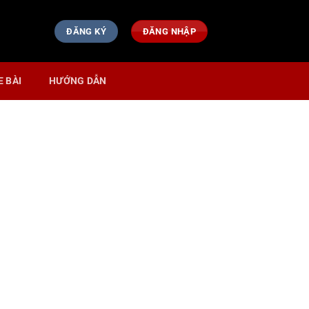
ĐĂNG KÝ
ĐĂNG NHẬP
 BÀI
HƯỚNG DẪN