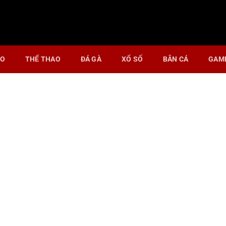
NO
THỂ THAO
ĐÁ GÀ
XỔ SỐ
BẮN CÁ
GAME